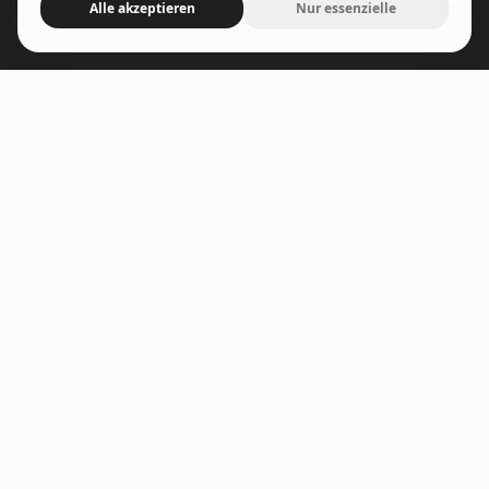
Alle akzeptieren
Nur essenzielle
Kieferchirurgie
Praxis
Über uns
Für Kollegen
Karriere
Kontakt
Rechtliches
Impressum
Datenschutz