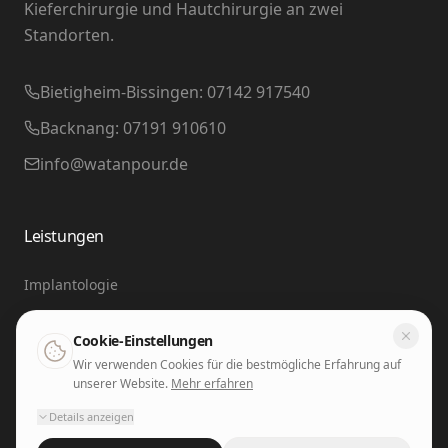
Kieferchirurgie und Hautchirurgie an zwei
Standorten.
Bietigheim-Bissingen: 07142 917540
Backnang: 07191 910610
info@watanpour.de
Leistungen
Implantologie
Feste Zähne an einem Tag
Cookie-Einstellungen
Wir verwenden Cookies für die bestmögliche Erfahrung auf
Biologische Zahnheilkunde
unserer Website.
Mehr erfahren
Hautchirurgie
Details anzeigen